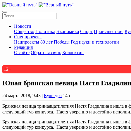
Новости
Общество
Политика
Экономика
Спорт
Происшествия
Ку
Спецпроекты
Нацпроекты
80 лет Победы
Год науки и технологии
Редакция
О сайте
Обратная связь
Коллектив
12+
Юная брянская певица Настя Гладилин
24 марта 2018, 9:43 |
Культура
145
Брянская певица тринадцатилетняя Настя Гладилина вышла в ф
следующий тур конкурса. Настя уверенно и достойно исполнил
Брянская певица тринадцатилетняя Настя Гладилина вышла в ф
следующий тур конкурса. Настя уверенно и достойно исполни