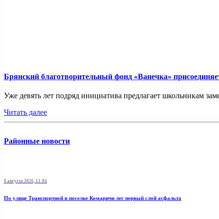
Брянский благотворительный фонд «Ванечка» присоединяет
Уже девять лет подряд инициатива предлагает школьникам заме
Читать далее
Районные новости
8 августа 2026, 11:04
По улице Транспортной в поселке Комаричи лег первый слой асфальта