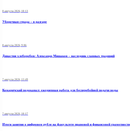
8 августа 2026, 10:13
Уборочная страда – в разгаре
8 августа 2026, 9:06
Династия хлеборобов: Александр Мишаков – наследник славных традиций
7 августа 2026, 13:49
Комаричский водоканал: ежедневная работа для бесперебойной подачи воды
7 августа 2026, 10:17
Итоги занятия о цифровом рубле на факультете правовой и финансовой грамотности