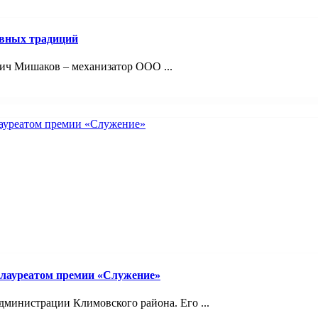
авных традиций
ич Мишаков – механизатор ООО ...
 лауреатом премии «Служение»
министрации Климовского района. Его ...