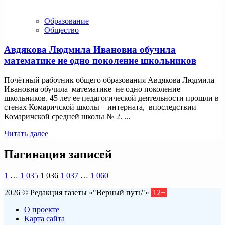
Образование
Общество
Авдякова Людмила Ивановна обучила
математике не одно поколение школьников
Почётный работник общего образования Авдякова Людмила
Ивановна обучила математике не одно поколение
школьников. 45 лет ее педагогической деятельности прошли в
стенах Комаричской школы – интерната, впоследствии
Комаричской средней школы № 2. ...
Читать далее
Пагинация записей
1
…
1 035
1 036
1 037
…
1 060
2026 © Редакция газеты «"Верный путь"»
12+
О проекте
Карта сайта