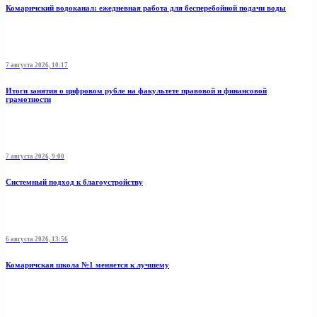
Комаричский водоканал: ежедневная работа для бесперебойной подачи воды
7 августа 2026, 10:17
Итоги занятия о цифровом рубле на факультете правовой и финансовой
грамотности
7 августа 2026, 9:00
Системный подход к благоустройству
6 августа 2026, 13:56
Комаричская школа №1 меняется к лучшему