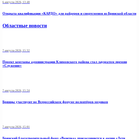
6 августа 2026, 13:48
Открыта квалификация «КАРДО» для райдеров и спортсменов из Брянской области
Областные новости
7 августа 2026, 15:32
Проект замглавы администрации Климовского района стал лауреатом премии
«Служение»
7 августа 2026, 15:24
Брянцы участвуют во Всероссийском форуме волонтёров-медиков
7 августа 2026, 15:01
Брянский благотворительный фонд «Ванечка» присоединяется к акции «Дети