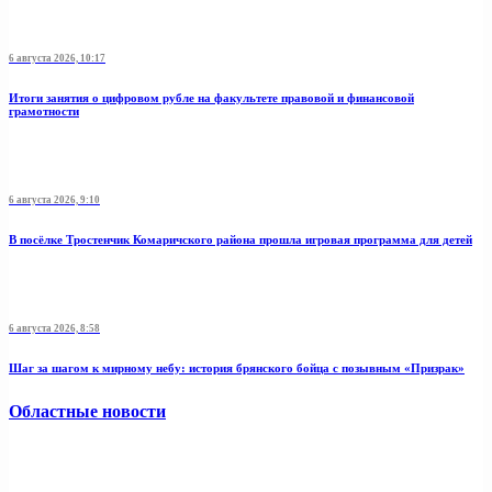
6 августа 2026, 10:17
Итоги занятия о цифровом рубле на факультете правовой и финансовой
грамотности
6 августа 2026, 9:10
В посёлке Тростенчик Комаричского района прошла игровая программа для детей
6 августа 2026, 8:58
Шаг за шагом к мирному небу: история брянского бойца с позывным «Призрак»
Областные новости