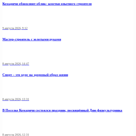
Комаричи обновляют облик: заметки опытного строителя
9 августа 2026, 9:12
Мастер-строитель с золотыми руками
8 августа 2026, 14:47
Спорт – это курс на здоровый образ жизни
8 августа 2026, 13:31
В Поселке Комаричи состоялся праздник, посвящённый Дню физкультурника
8 августа 2026, 12:31