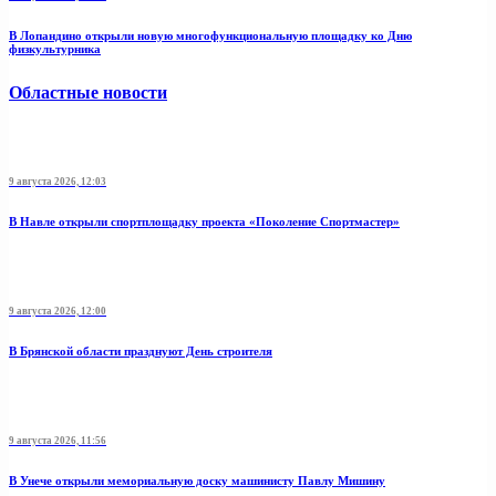
В Лопандино открыли новую многофункциональную площадку ко Дню
физкультурника
Областные новости
9 августа 2026, 12:03
В Навле открыли спортплощадку проекта «Поколение Спортмастер»
9 августа 2026, 12:00
В Брянской области празднуют День строителя
9 августа 2026, 11:56
В Унече открыли мемориальную доску машинисту Павлу Мишину