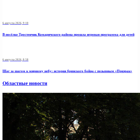
6 августа 2026, 9:10
В посёлке Тростенчик Комаричского района прошла игровая программа для детей
6 августа 2026, 8:58
Шаг за шагом к мирному небу: история брянского бойца с позывным «Призрак»
Областные новости