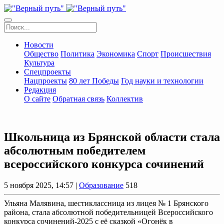
Новости
Общество
Политика
Экономика
Спорт
Происшествия
Культура
Спецпроекты
Нацпроекты
80 лет Победы
Год науки и технологии
Редакция
О сайте
Обратная связь
Коллектив
Школьница из Брянской области стала
абсолютным победителем
всероссийского конкурса сочинений
5 ноября 2025, 14:57 |
Образование
518
Ульяна Малявина, шестиклассница из лицея № 1 Брянского
района, стала абсолютной победительницей Всероссийского
конкурса сочинений-2025 с её сказкой «Огонёк в