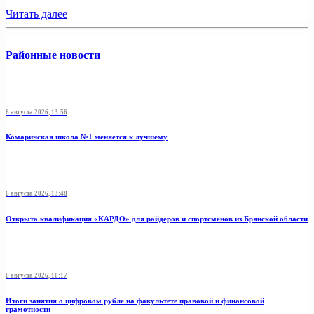
Читать далее
Районные новости
6 августа 2026, 13:56
Комаричская школа №1 меняется к лучшему
6 августа 2026, 13:48
Открыта квалификация «КАРДО» для райдеров и спортсменов из Брянской области
6 августа 2026, 10:17
Итоги занятия о цифровом рубле на факультете правовой и финансовой
грамотности