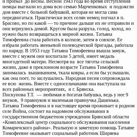
и пробыл до весны. Весной 1943 года во время отступления
немцы выгнали из дома всю семью Марченковых и подожгли
дом вместе с больной бабушкой, которая не могла сама
передвигаться. Практически всех селян немец погнал в п.
Брасово, но по какой — то причине дальше их не отправили и
они вернулись домой. Кругом была разруха, голод, холод, но
нужно было возвращаться к мирной жизни. Татьяна
Тимофеевна стала работать в колхозе, затем в совхозе. Ее
избрали работать звеньевой полеводческой бригады, работала
по наряду. В 1953 году Татьяна Тимофеевна вышла замуж,
вместе с мужем они воспитали 5 детей, имеет медаль
многодетной матери. Несмотря на все тяготы сельской
жизни, даже в преклонном возрасте Татьяна Тимофеевна
занималась вышиванием, ткала ковры, а если бы услышали,
как она поет, то заслушались. Народная песня сопровождала
ее всю жизнь. Вместе с односельчанами она выступала на
всех районных мероприятиях, и г. Брянска.
Пискунова Т.Т. — любимая и богатая бабушка, ведь у нее 9
внуков, 9 правнуков и маленькая правнучка Дашенька.
Татьяна Тимофеевна и в настоящее время проживает в родном
селе Война, состоит на надомном обслуживании в
государственном бюджетном учреждении Брянской области
«Комплексный центр социального обслуживания населения
Комаричского района». Реальную и заметную помощь Татьяне
Тимофеевне оказывает социальный работник Ширяева