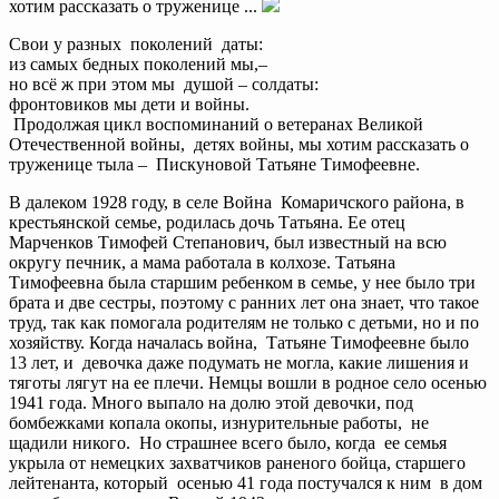
хотим рассказать о труженице ...
Свои у разных поколений даты:
из самых бедных поколений мы,–
но всё ж при этом мы душой – солдаты:
фронтовиков мы дети и войны.
Продолжая цикл воспоминаний о ветеранах Великой
Отечественной войны, детях войны, мы хотим рассказать о
труженице тыла – Пискуновой Татьяне Тимофеевне.
В далеком 1928 году, в селе Война Комаричского района, в
крестьянской семье, родилась дочь Татьяна. Ее отец
Марченков Тимофей Степанович, был известный на всю
округу печник, а мама работала в колхозе. Татьяна
Тимофеевна была старшим ребенком в семье, у нее было три
брата и две сестры, поэтому с ранних лет она знает, что такое
труд, так как помогала родителям не только с детьми, но и по
хозяйству. Когда началась война, Татьяне Тимофеевне было
13 лет, и девочка даже подумать не могла, какие лишения и
тяготы лягут на ее плечи. Немцы вошли в родное село осенью
1941 года. Много выпало на долю этой девочки, под
бомбежками копала окопы, изнурительные работы, не
щадили никого. Но страшнее всего было, когда ее семья
укрыла от немецких захватчиков раненого бойца, старшего
лейтенанта, который осенью 41 года постучался к ним в дом