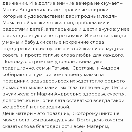
движении. И в долгие зимние вечера не скучает –
Мария Андреевна вяжет красивые коврики,
которые с удовольствием дарит родным людям.
Мама и сейчас живет жизнью, проблемами и
радостями детей, а теперь еще и шести внуков: у нее
растут два внука и четыре внучки. И все они находят
у мамы и бабушки самые искренние слова
поддержки, такие нужные в этой жизни ее мудрые
советы и просто теплые слова любви для каждого.
Поэтому, с огромным удовольствием, уже
традиционно, семьи Татьяны, Светланы и Андрея
собираются шумной компанией у мамы на
праздники, ведь здесь всех их ждет тепло родного
дома, свет милых маминых глах, тепло ее рук. Дети и
внуки желают Марии Андреевне здоровья, счастья,
долголетия, и многие лета оставаться всегда такой
же доброй и справедливой.
День матери – это праздник, к которому никто не
может остаться равнодушным. В этот день хочется
сказать слова благодарности всем Матерям,