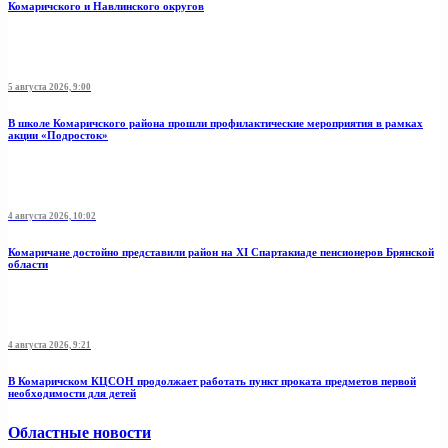
Комаричского и Навлинского округов
5 августа 2026, 9:00
В школе Комаричского района прошли профилактические мероприятия в рамках
акции «Подросток»
4 августа 2026, 10:02
Комаричане достойно представили район на XI Спартакиаде пенсионеров Брянской
области
4 августа 2026, 9:21
В Комаричском КЦСОН продолжает работать пункт проката предметов первой
необходимости для детей
Областные новости