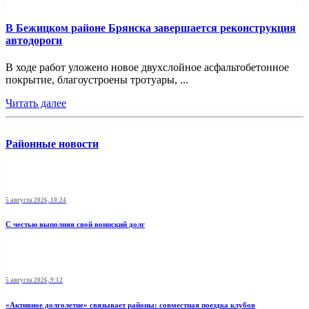
В Бежицком районе Брянска завершается реконструкция
автодороги
В ходе работ уложено новое двухслойное асфальтобетонное
покрытие, благоустроены тротуары, ...
Читать далее
Районные новости
5 августа 2026, 10:24
С честью выполняя свой воинский долг
5 августа 2026, 9:12
«Активное долголетие» связывает районы: совместная поездка клубов