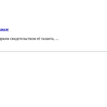
киаде
ким свидетельством её таланта, ...