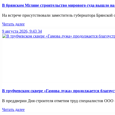
В брянском Мглине строительство мирового суда вышло н
На встрече присутствовали заместитель губернатора Брянской о
Читать далее
9 августа 2026, 9:43
34
В трубчевском сквере «Гамова лужа» продолжается благоус
В преддверии Дня строителя отметим труд специалистов ООО «
Читать далее