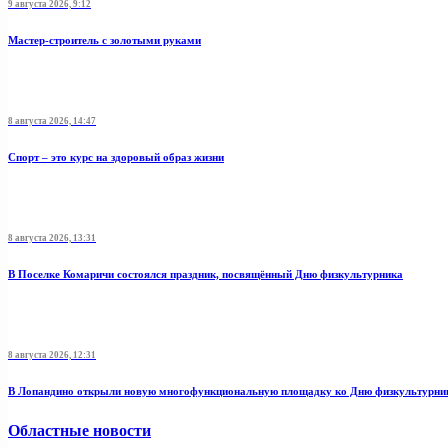
9 августа 2026, 9:12
Мастер-строитель с золотыми руками
8 августа 2026, 14:47
Спорт – это курс на здоровый образ жизни
8 августа 2026, 13:31
В Поселке Комаричи состоялся праздник, посвящённый Дню физкультурника
8 августа 2026, 12:31
В Лопандино открыли новую многофункциональную площадку ко Дню физкультурни
Областные новости