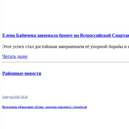
Елена Бабичева завоевала бронзу на Всероссийской Спарта
Этот успех стал достойным завершением её упорной борьбы и яр
Читать далее
Районные новости
9 августа 2026, 10:58
Комаричи обновляют облик: заметки опытного строителя