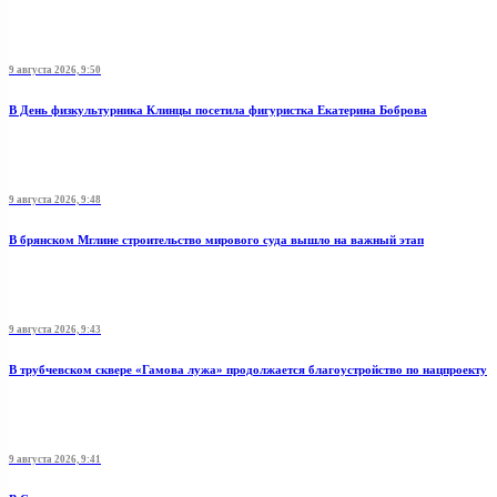
9 августа 2026, 9:50
В День физкультурника Клинцы посетила фигуристка Екатерина Боброва
9 августа 2026, 9:48
В брянском Мглине строительство мирового суда вышло на важный этап
9 августа 2026, 9:43
В трубчевском сквере «Гамова лужа» продолжается благоустройство по нацпроекту
9 августа 2026, 9:41