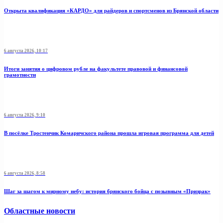
Открыта квалификация «КАРДО» для райдеров и спортсменов из Брянской области
6 августа 2026, 10:17
Итоги занятия о цифровом рубле на факультете правовой и финансовой
грамотности
6 августа 2026, 9:10
В посёлке Тростенчик Комаричского района прошла игровая программа для детей
6 августа 2026, 8:58
Шаг за шагом к мирному небу: история брянского бойца с позывным «Призрак»
Областные новости