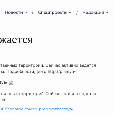
Новости
Спецпроекты
Редакция
жается
ственных территорий. Сейчас активно ведется
а. Подробности, фото http://plamya-
tsya/
ственных территорий. Сейчас активно ведется
на.
8/08/29/gorod-fokino-preobrazhaetsya/