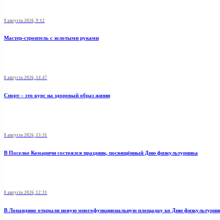
9 августа 2026, 9:12
Мастер-строитель с золотыми руками
8 августа 2026, 14:47
Спорт – это курс на здоровый образ жизни
8 августа 2026, 13:31
В Поселке Комаричи состоялся праздник, посвящённый Дню физкультурника
8 августа 2026, 12:31
В Лопандино открыли новую многофункциональную площадку ко Дню физкультурни