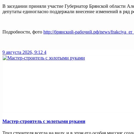
В заседании приняли участие Губернатор Брянской области Ал
депутаты единогласно поддержали внесение изменений в ряд р
Подробности, фото
http://брянский-рабочий.рф/news/frakciya_er_
9 августа 2026, 9:12
4
Мастер-строитель с золотыми руками
Труд строителя всегда на виду, и в этом его особая миссия: созд