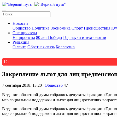
Новости
Общество
Политика
Экономика
Спорт
Происшествия
Ку
Спецпроекты
Нацпроекты
80 лет Победы
Год науки и технологии
Редакция
О сайте
Обратная связь
Коллектив
12+
Закрепление льгот для лиц предпенсио
7 сентября 2018, 13:20 |
Общество
47
В здании областной думы собрались депутаты фракции «Едино
мер социальной поддержки и льгот для лиц достигших возраста 
В здании областной думы собрались депутаты фракции «Едино
мер социальной поддержки и льгот для лиц достигших возраста