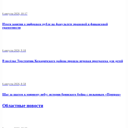
6 августа 2026, 10:17
Итоги занятия о цифровом рубле на факультете правовой и финансовой
грамотности
6 августа 2026, 9:10
В посёлке Тростенчик Комаричского района прошла игровая программа для детей
6 августа 2026, 8:58
Шаг за шагом к мирному небу: история брянского бойца с позывным «Призрак»
Областные новости