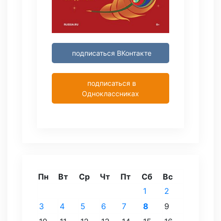
подписаться ВКонтакте
подписаться в
Одноклассниках
Пн
Вт
Ср
Чт
Пт
Сб
Вс
1
2
3
4
5
6
7
8
9