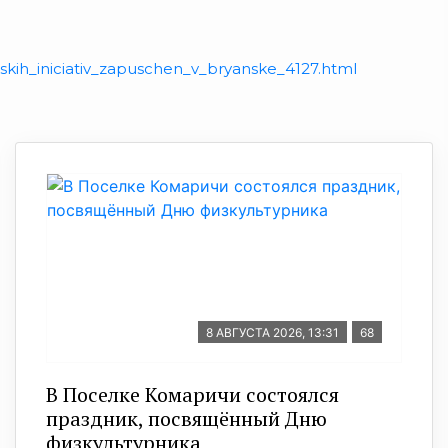
ih_iniciativ_zapuschen_v_bryanske_4127.html
8 АВГУСТА 2026, 13:31
68
В Поселке Комаричи состоялся
праздник, посвящённый Дню
физкультурника