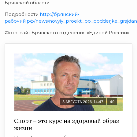
Брянской области.
Подробности
http://брянский-
рабочий.рф/news/novyiy_proekt_po_podderjke_grajdansk
Фото: сайт Брянского отделения «Единой России»
8 АВГУСТА 2026, 14:47
49
Спорт – это курс на здоровый образ
жизни