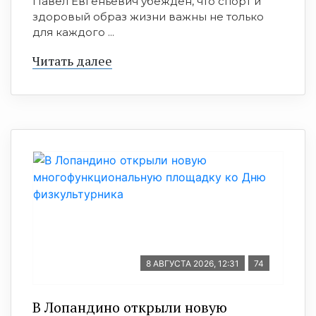
Павел Евгеньевич убеждён, что спорт и
здоровый образ жизни важны не только
для каждого ...
Читать далее
8 АВГУСТА 2026, 12:31
74
В Лопандино открыли новую