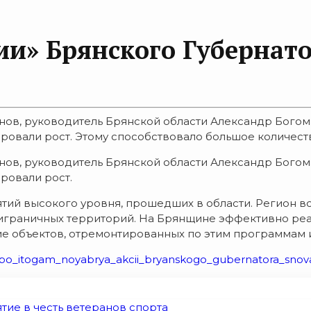
ии» Брянского Губернат
онов, руководитель Брянской области Александр Богома
овали рост. Этому способствовало большое количество
онов, руководитель Брянской области Александр Богома
ровали рост.
ий высокого уровня, прошедших в области. Регион вс
граничных территорий. На Брянщине эффективно реал
тие объектов, отремонтированных по этим программам 
o_itogam_noyabrya_akcii_bryanskogo_gubernatora_snova_