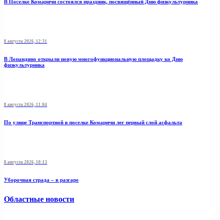
В Поселке Комаричи состоялся праздник, посвящённый Дню физкультурника
8 августа 2026, 12:31
В Лопандино открыли новую многофункциональную площадку ко Дню
физкультурника
8 августа 2026, 11:04
По улице Транспортной в поселке Комаричи лег первый слой асфальта
8 августа 2026, 10:13
Уборочная страда – в разгаре
Областные новости