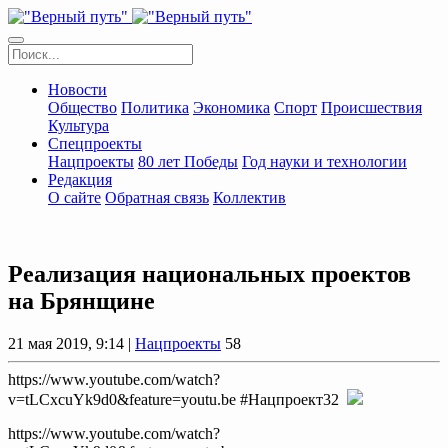
Новости
Общество
Политика
Экономика
Спорт
Происшествия
Культура
Спецпроекты
Нацпроекты
80 лет Победы
Год науки и технологии
Редакция
О сайте
Обратная связь
Коллектив
Реализация национальных проектов
на Брянщине
21 мая 2019, 9:14 |
Нацпроекты
58
https://www.youtube.com/watch?
v=tLCxcuYk9d0&feature=youtu.be #Нацпроект32
https://www.youtube.com/watch?