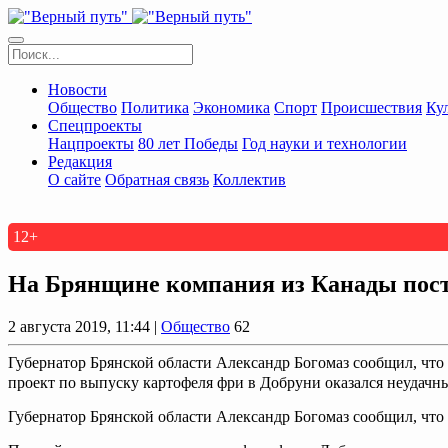
Новости
Общество
Политика
Экономика
Спорт
Происшествия
Ку
Спецпроекты
Нацпроекты
80 лет Победы
Год науки и технологии
Редакция
О сайте
Обратная связь
Коллектив
12+
На Брянщине компания из Канады пост
2 августа 2019, 11:44 |
Общество
62
Губернатор Брянской области Александр Богомаз сообщил, что
проект по выпуску картофеля фри в Добруни оказался неудачным
Губернатор Брянской области Александр Богомаз сообщил, что