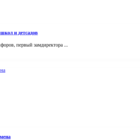
 школ и детсадов
оров, первый замдиректора ...
смена