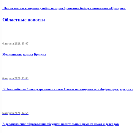
Шаг за шагом к мирному небу: история брянского бойца с позывным «Призрак»
Областные новости
6 августа 2026, 15:07
Медицинские кадры Брянска
6 августа 2026, 15:03
В Новозыбкове благоустраивают аллею Славы по нацпроекту «Инфраструктура для 
6 августа 2026, 14:59
В департаменте образования обсудили капитальный ремонт школ и детсадов