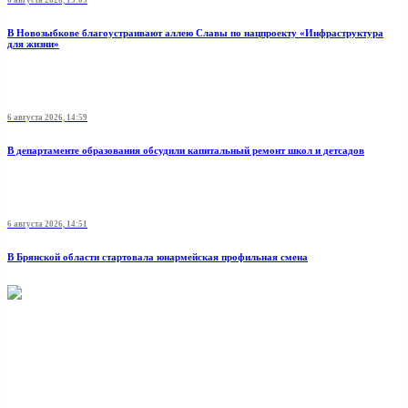
6 августа 2026, 15:03
В Новозыбкове благоустраивают аллею Славы по нацпроекту «Инфраструктура
для жизни»
6 августа 2026, 14:59
В департаменте образования обсудили капитальный ремонт школ и детсадов
6 августа 2026, 14:51
В Брянской области стартовала юнармейская профильная смена