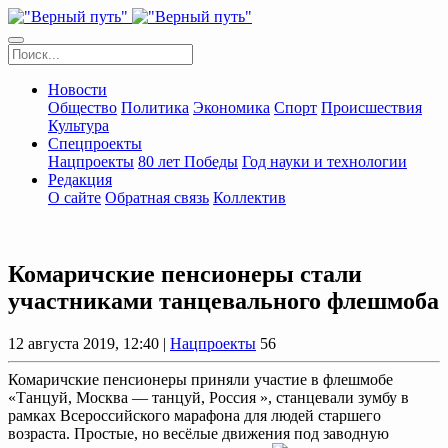
Новости
Общество
Политика
Экономика
Спорт
Происшествия
Культура
Спецпроекты
Нацпроекты
80 лет Победы
Год науки и технологии
Редакция
О сайте
Обратная связь
Коллектив
Комаричские пенсионеры стали
участниками танцевального флешмоба
12 августа 2019, 12:40 |
Нацпроекты
56
Комаричские пенсионеры приняли участие в флешмобе
«Танцуй, Москва — танцуй, Россия », станцевали зумбу в
рамках Всероссийского марафона для людей старшего
возраста. Простые, но весёлые движения под заводную