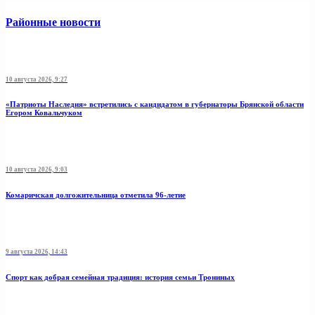
Районные новости
10 августа 2026, 9:27
«Патриоты Наследия» встретились с кандидатом в губернаторы Брянской области
Егором Ковальчуком
10 августа 2026, 9:03
Комаричская долгожительница отметила 96-летие
9 августа 2026, 14:43
Спорт как добрая семейная традиция: история семьи Трониных