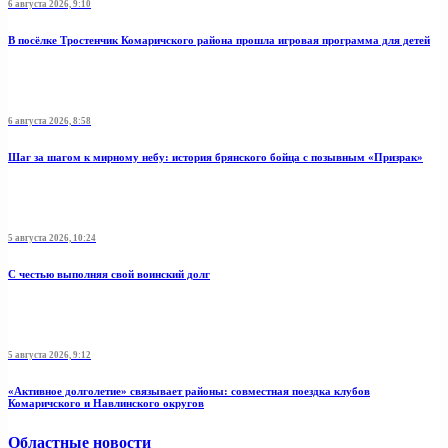
6 августа 2026, 9:10
В посёлке Тростенчик Комаричского района прошла игровая программа для детей
6 августа 2026, 8:58
Шаг за шагом к мирному небу: история брянского бойца с позывным «Призрак»
5 августа 2026, 10:24
С честью выполняя свой воинский долг
5 августа 2026, 9:12
«Активное долголетие» связывает районы: совместная поездка клубов
Комаричского и Навлинского округов
Областные новости