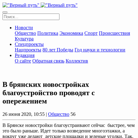
Новости
Общество
Политика
Экономика
Спорт
Происшествия
Культура
Спецпроекты
Нацпроекты
80 лет Победы
Год науки и технологии
Редакция
О сайте
Обратная связь
Коллектив
В брянских новостройках
благоустройство проводят с
опережением
26 июня 2020, 10:55 |
Общество
56
В Брянске новостройки благоустраивают сейчас быстрее, чем
это было раньше. Идет только возведение многоэтажки, а
вокруг уже делают детские площадки и зеленые уголки. Так,