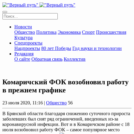
Новости
Общество
Политика
Экономика
Спорт
Происшествия
Культура
Спецпроекты
Нацпроекты
80 лет Победы
Год науки и технологии
Редакция
О сайте
Обратная связь
Коллектив
Комаричский ФОК возобновил работу
в прежнем графике
23 июля 2020, 11:16 |
Общество
56
В Брянской области благодаря снижению суточного прироста
заболевших был снят ряд ограничений, введенных из-за
коронавирусной инфекции. Вот и в Комаричском районе с 18
июля возобновил работу ФОК – самое популярное место