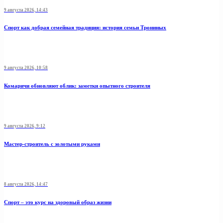
9 августа 2026, 14:43
Спорт как добрая семейная традиция: история семьи Трониных
9 августа 2026, 10:58
Комаричи обновляют облик: заметки опытного строителя
9 августа 2026, 9:12
Мастер-строитель с золотыми руками
8 августа 2026, 14:47
Спорт – это курс на здоровый образ жизни