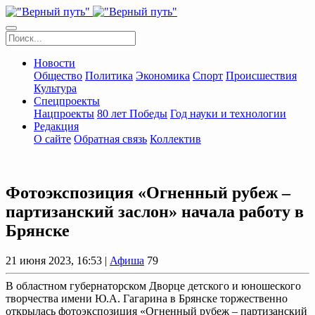
Новости
Общество
Политика
Экономика
Спорт
Происшествия
Культура
Спецпроекты
Нацпроекты
80 лет Победы
Год науки и технологии
Редакция
О сайте
Обратная связь
Коллектив
Фотоэкспозиция «Огненный рубеж –
партизанский заслон» начала работу в
Брянске
21 июня 2023, 16:53 |
Афиша
79
В областном губернаторском Дворце детского и юношеского
творчества имени Ю.А. Гагарина в Брянске торжественно
открылась фотоэкспозиция «Огненный рубеж – партизанский