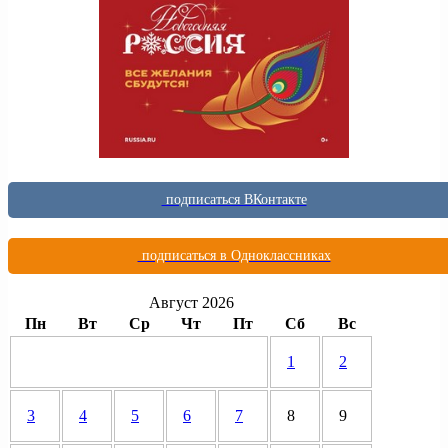
подписаться ВКонтакте
подписаться в Одноклассниках
Август 2026
Пн
Вт
Ср
Чт
Пт
Сб
Вс
1
2
3
4
5
6
7
8
9