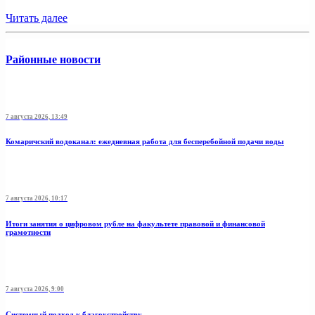
Читать далее
Районные новости
7 августа 2026, 13:49
Комаричский водоканал: ежедневная работа для бесперебойной подачи воды
7 августа 2026, 10:17
Итоги занятия о цифровом рубле на факультете правовой и финансовой
грамотности
7 августа 2026, 9:00
Системный подход к благоустройству