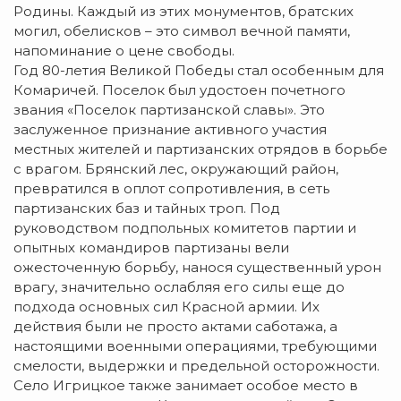
Родины. Каждый из этих монументов, братских
могил, обелисков – это символ вечной памяти,
напоминание о цене свободы.
Год 80-летия Великой Победы стал особенным для
Комаричей. Поселок был удостоен почетного
звания «Поселок партизанской славы». Это
заслуженное признание активного участия
местных жителей и партизанских отрядов в борьбе
с врагом. Брянский лес, окружающий район,
превратился в оплот сопротивления, в сеть
партизанских баз и тайных троп. Под
руководством подпольных комитетов партии и
опытных командиров партизаны вели
ожесточенную борьбу, нанося существенный урон
врагу, значительно ослабляя его силы еще до
подхода основных сил Красной армии. Их
действия были не просто актами саботажа, а
настоящими военными операциями, требующими
смелости, выдержки и предельной осторожности.
Село Игрицкое также занимает особое место в