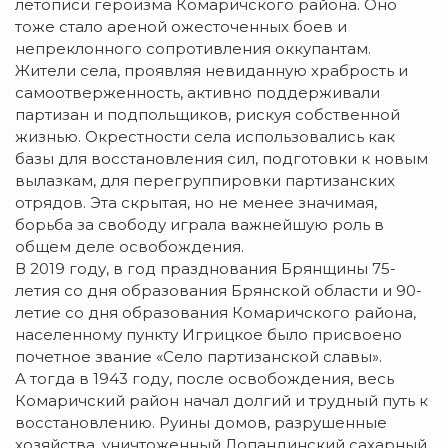
летописи героизма Комаричского района. Оно
тоже стало ареной ожесточенных боев и
непреклонного сопротивления оккупантам.
Жители села, проявляя невиданную храбрость и
самоотверженность, активно поддерживали
партизан и подпольщиков, рискуя собственной
жизнью. Окрестности села использовались как
базы для восстановления сил, подготовки к новым
вылазкам, для перегруппировки партизанских
отрядов. Эта скрытая, но не менее значимая,
борьба за свободу играла важнейшую роль в
общем деле освобождения.
В 2019 году, в год празднования Брянщины 75-
летия со дня образования Брянской области и 90-
летие со дня образования Комаричского района,
населенному пункту Игрицкое было присвоено
почетное звание «Село партизанской славы».
А тогда в 1943 году, после освобождения, весь
Комаричский район начал долгий и трудный путь к
восстановлению. Руины домов, разрушенные
хозяйства, уничтоженный Лопандинский сахарный