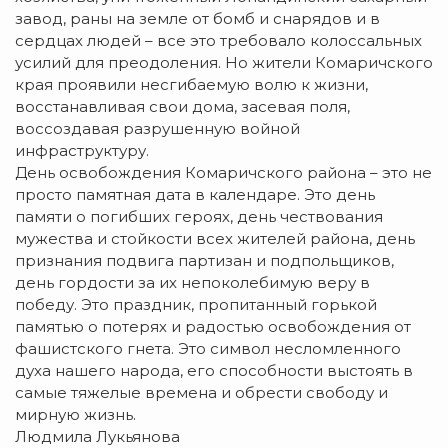
завод, раны на земле от бомб и снарядов и в
сердцах людей – все это требовало колоссальных
усилий для преодоления. Но жители Комаричского
края проявили несгибаемую волю к жизни,
восстанавливая свои дома, засевая поля,
воссоздавая разрушенную войной
инфраструктуру.
День освобождения Комаричского района – это не
просто памятная дата в календаре. Это день
памяти о погибших героях, день чествования
мужества и стойкости всех жителей района, день
признания подвига партизан и подпольщиков,
день гордости за их непоколебимую веру в
победу. Это праздник, пропитанный горькой
памятью о потерях и радостью освобождения от
фашистского гнета. Это символ несломленного
духа нашего народа, его способности выстоять в
самые тяжелые времена и обрести свободу и
мирную жизнь.
Людмила Лукьянова