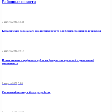
Районные новости
7 августа 2026, 13:49
Комаричский водоканал: ежедневная работа для бесперебойной подачи воды
7 августа 2026, 10:17
Итоги занятия о цифровом рубле на факультете правовой и финансовой
грамотности
7 августа 2026, 9:00
Системный подход к благоустройству