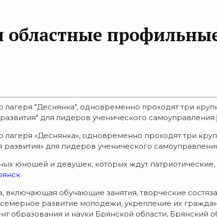
ри областные профильны
о лагеря "Деснянка", одновременно проходят три круп
ия развития" для лидеров ученического самоуправления
о лагеря «Деснянка», одновременно проходят три кру
я развития» для лидеров ученического самоуправления 
ных юношей и девушек, которых ждут патриотические,
рянск
 включающая обучающие занятия, творческие состязан
 всемерное развитие молодежи, укрепление их гражда
т образования и науки Брянской области, Брянский о