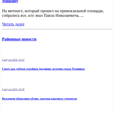
Мишину
На митинге, который прошел на привокзальной площади,
собрались все, кто знал Павла Николаевича, ...
Читать далее
Районные новости
9 августа 2026, 14:43
Спорт как добрая семейная традиция: история семьи Трониных
9 августа 2026, 10:58
Комаричи обновляют облик: заметки опытного строителя