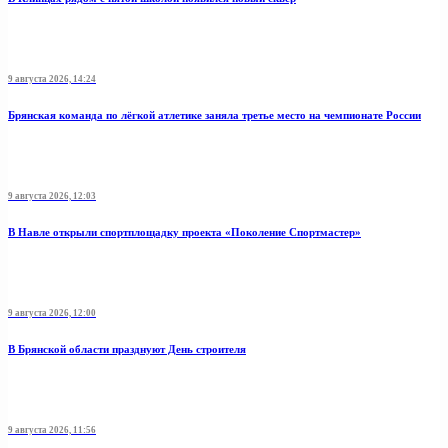
9 августа 2026, 14:24
Брянская команда по лёгкой атлетике заняла третье место на чемпионате России
9 августа 2026, 12:03
В Навле открыли спортплощадку проекта «Поколение Спортмастер»
9 августа 2026, 12:00
В Брянской области празднуют День строителя
9 августа 2026, 11:56