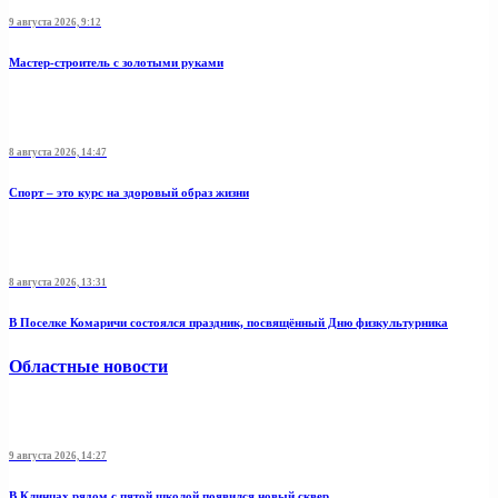
9 августа 2026, 9:12
Мастер-строитель с золотыми руками
8 августа 2026, 14:47
Спорт – это курс на здоровый образ жизни
8 августа 2026, 13:31
В Поселке Комаричи состоялся праздник, посвящённый Дню физкультурника
Областные новости
9 августа 2026, 14:27
В Клинцах рядом с пятой школой появился новый сквер