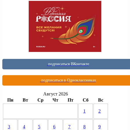
подписаться ВКонтакте
подписаться в Одноклассниках
Август 2026
Пн
Вт
Ср
Чт
Пт
Сб
Вс
1
2
3
4
5
6
7
8
9