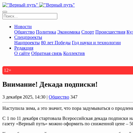
Новости
Общество
Политика
Экономика
Спорт
Происшествия
Ку
Спецпроекты
Нацпроекты
80 лет Победы
Год науки и технологии
Редакция
О сайте
Обратная связь
Коллектив
12+
Внимание! Декада подписки!
3 декабря 2025, 14:30 |
Общество
347
Наступила зима, а это значит, что пора задумываться о продле
С 1 по 11 декабря стартовала Всероссийская декада подписки 
газету «Верный путь» можно оформить по сниженной цене – 504