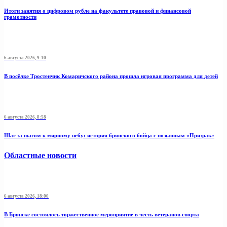
Итоги занятия о цифровом рубле на факультете правовой и финансовой
грамотности
6 августа 2026, 9:10
В посёлке Тростенчик Комаричского района прошла игровая программа для детей
6 августа 2026, 8:58
Шаг за шагом к мирному небу: история брянского бойца с позывным «Призрак»
Областные новости
6 августа 2026, 18:00
В Брянске состоялось торжественное мероприятие в честь ветеранов спорта