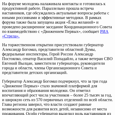
На форуме молодежь налаживала контакты и готовилась к
продуктивной работе. Параллельно прошла встреча
наставников, где обсуждались актуальные вопросы работы с
юными россиянами и эффективные методики. В рамках
форума также была запущена акция «Ёлка желаний» и
проведено расширенное заседание Координационного Совета
по взаимодействию с «Движением Первых», сообщает
РИА
«Стрела».
На торжественном открытии присутствовали губернатор
Александр Богомаз, представители областной Думы,
федеральные инспекторы, Герой России Александр
Постоялко, сенатор Василий Попадайло, а также ветеран СВО
Евгений Вылцан, заместители губернатора, руководители
города и области, члены Организационного Совета и
представители детских организаций.
Губернатор Александр Богомаз подчеркнул, что за три года
«Движение Первых» стало значимой платформой для
воспитания и образования молодежи. Он отметил
впечатляющий рост числа участников – более 25 тысяч за год,
и широкую сеть из 570 первичных отделений по всей области.
Глава региона заверил, что власти создают равные
возможности для развития всех детей, независимо от места
проживания. Особо губернатор выделил роль наставников из