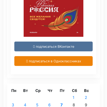
подписаться ВКонтакте
подписаться в Одноклассниках
Пн
Вт
Ср
Чт
Пт
Сб
Вс
1
2
3
4
5
6
7
8
9