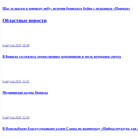
Шаг за шагом к мирному небу: история брянского бойца с позывным «Призрак»
Областные новости
6 августа 2026, 18:00
В Брянске состоялось торжественное мероприятие в честь ветеранов спорта
6 августа 2026, 15:07
Медицинские кадры Брянска
6 августа 2026, 15:03
В Новозыбкове благоустраивают аллею Славы по нацпроекту «Инфраструктура для 