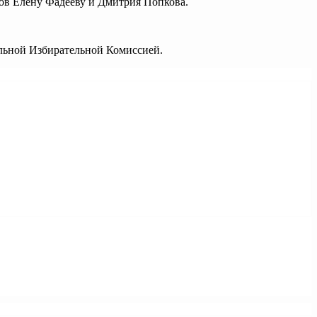
тов Елену Фадееву и Дмитрия Попкова.
альной Избирательной Комиссией.