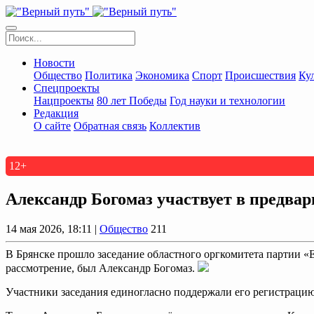
Новости
Общество
Политика
Экономика
Спорт
Происшествия
Ку
Спецпроекты
Нацпроекты
80 лет Победы
Год науки и технологии
Редакция
О сайте
Обратная связь
Коллектив
12+
Александр Богомаз участвует в предва
14 мая 2026, 18:11 |
Общество
211
В Брянске прошло заседание областного оргкомитета партии «
рассмотрение, был Александр Богомаз.
Участники заседания единогласно поддержали его регистрацию