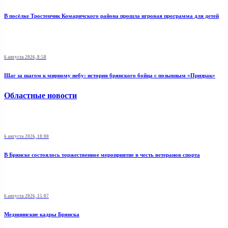
В посёлке Тростенчик Комаричского района прошла игровая программа для детей
6 августа 2026, 8:58
Шаг за шагом к мирному небу: история брянского бойца с позывным «Призрак»
Областные новости
6 августа 2026, 18:00
В Брянске состоялось торжественное мероприятие в честь ветеранов спорта
6 августа 2026, 15:07
Медицинские кадры Брянска