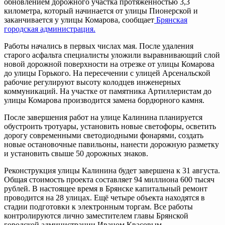
обновлением дорожного участка протяжённостью 3,3
километра, который начинается от улицы Пионерской и
заканчивается у улицы Комарова, сообщает
Брянская
городская администрация.
Работы начались в первых числах мая. После удаления
старого асфальта специалисты уложили выравнивающий слой
новой дорожной поверхности на отрезке от улицы Комарова
до улицы Горького. На пересечении с улицей Арсенальской
рабочие регулируют высоту колодцев инженерных
коммуникаций. На участке от памятника Артиллеристам до
улицы Комарова производится замена бордюрного камня.
После завершения работ на улице Калинина планируется
обустроить тротуары, установить новые светофоры, осветить
дорогу современными светодиодными фонарями, создать
новые остановочные павильоны, нанести дорожную разметку
и установить свыше 50 дорожных знаков.
Реконструкция улицы Калинина будет завершена к 31 августа.
Общая стоимость проекта составляет 94 миллиона 600 тысяч
рублей. В настоящее время в Брянске капитальный ремонт
проводится на 28 улицах. Ещё четыре объекта находятся в
стадии подготовки к электронным торгам. Все работы
контролируются лично заместителем главы Брянской
городской администрации Иваном Квасовым.