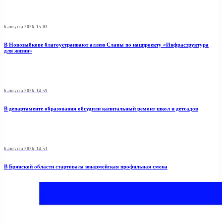
6 августа 2026, 15:03
В Новозыбкове благоустраивают аллею Славы по нацпроекту «Инфраструктура
для жизни»
6 августа 2026, 14:59
В департаменте образования обсудили капитальный ремонт школ и детсадов
6 августа 2026, 14:51
В Брянской области стартовала юнармейская профильная смена