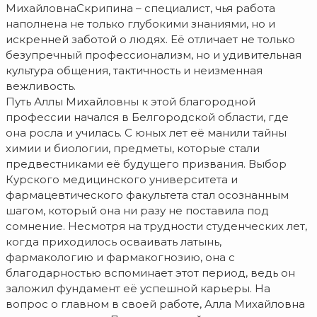
МихайловнаСкрипина – специалист, чья работа
наполнена не только глубокими знаниями, но и
искренней заботой о людях. Её отличает не только
безупречный профессионализм, но и удивительная
культура общения, тактичность и неизменная
вежливость.
Путь Аллы Михайловны к этой благородной
профессии начался в Белгородской области, где
она росла и училась. С юных лет её манили тайны
химии и биологии, предметы, которые стали
предвестниками её будущего призвания. Выбор
Курского медицинского университета и
фармацевтического факультета стал осознанным
шагом, который она ни разу не поставила под
сомнение. Несмотря на трудности студенческих лет,
когда приходилось осваивать латынь,
фармакологию и фармакогнозию, она с
благодарностью вспоминает этот период, ведь он
заложил фундамент её успешной карьеры. На
вопрос о главном в своей работе, Алла Михайловна