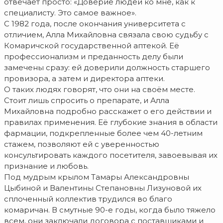
отвечает просто: «Доверие людей ко мне, как к
специалисту. Это самое важное».
С 1982 года, после окончания университета с
отличием, Алла Михайловна связала свою судьбу с
Комаричской государственной аптекой. Её
профессионализм и преданность делу были
замечены сразу: ей доверили должность старшего
провизора, а затем и директора аптеки.
О таких людях говорят, что они на своём месте.
Стоит лишь спросить о препарате, и Алла
Михайловна подробно расскажет о его действии и
правилах применения. Её глубокие знания в области
фармации, подкрепленные более чем 40-летним
стажем, позволяют ей с уверенностью
консультировать каждого посетителя, завоевывая их
признание и любовь.
Под мудрым крылом Тамары Александровны
Цыбиной и Валентины Степановны Лизуновой их
сплоченный коллектив трудился во благо
комаричан. В смутные 90-е годы, когда было тяжело
всем, они заключали договора с поставщиками и