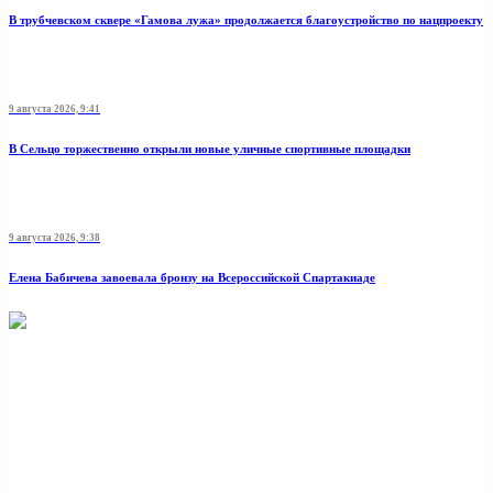
В трубчевском сквере «Гамова лужа» продолжается благоустройство по нацпроекту
9 августа 2026, 9:41
В Сельцо торжественно открыли новые уличные спортивные площадки
9 августа 2026, 9:38
Елена Бабичева завоевала бронзу на Всероссийской Спартакиаде