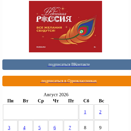
подписаться ВКонтакте
подписаться в Одноклассниках
Август 2026
Пн
Вт
Ср
Чт
Пт
Сб
Вс
1
2
3
4
5
6
7
8
9