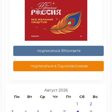
подписаться ВКонтакте
подписаться в Одноклассниках
Август 2026
Пн
Вт
Ср
Чт
Пт
Сб
Вс
1
2
3
4
5
6
7
8
9