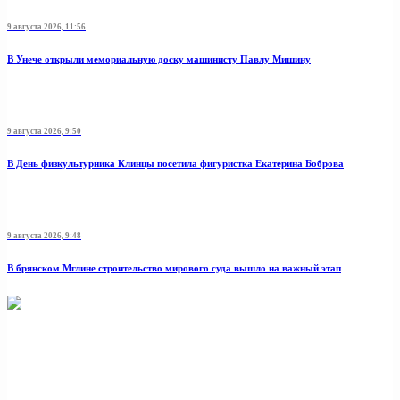
9 августа 2026, 11:56
В Унече открыли мемориальную доску машинисту Павлу Мишину
9 августа 2026, 9:50
В День физкультурника Клинцы посетила фигуристка Екатерина Боброва
9 августа 2026, 9:48
В брянском Мглине строительство мирового суда вышло на важный этап