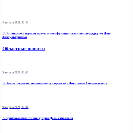
8 августа 2026, 12:31
В Лопандино открыли новую многофункциональную площадку ко Дню
физкультурника
Областные новости
9 августа 2026, 12:03
В Навле открыли спортплощадку проекта «Поколение Спортмастер»
9 августа 2026, 12:00
В Брянской области празднуют День строителя