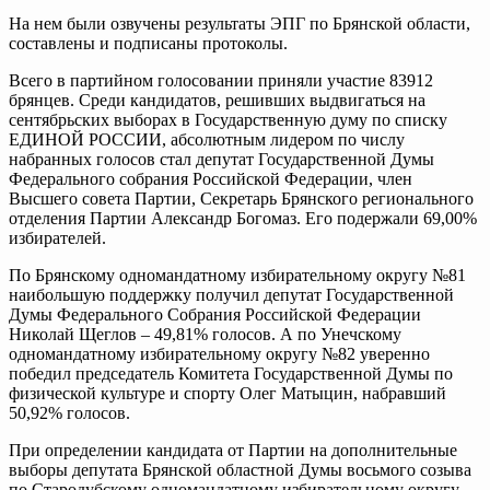
На нем были озвучены результаты ЭПГ по Брянской области,
составлены и подписаны протоколы.
Всего в партийном голосовании приняли участие 83912
брянцев. Среди кандидатов, решивших выдвигаться на
сентябрьских выборах в Государственную думу по списку
ЕДИНОЙ РОССИИ, абсолютным лидером по числу
набранных голосов стал депутат Государственной Думы
Федерального собрания Российской Федерации, член
Высшего совета Партии, Секретарь Брянского регионального
отделения Партии Александр Богомаз. Его подержали 69,00%
избирателей.
По Брянскому одномандатному избирательному округу №81
наибольшую поддержку получил депутат Государственной
Думы Федерального Собрания Российской Федерации
Николай Щеглов – 49,81% голосов. А по Унечскому
одномандатному избирательному округу №82 уверенно
победил председатель Комитета Государственной Думы по
физической культуре и спорту Олег Матыцин, набравший
50,92% голосов.
При определении кандидата от Партии на дополнительные
выборы депутата Брянской областной Думы восьмого созыва
по Стародубскому одномандатному избирательному округу