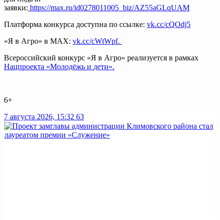
заявки:
https://max.ru/id0278011
0
05_biz/AZ55aGLqUAM
Платформа конкурса доступна по ссылке:
vk.cc/cQOdj5
«Я в Агро» в МАХ:
vk.cc/
cWtWpf
.
Всероссийский конкурс «Я в Агро» реализуется в рамках
Нацпроекта
«Молодёжь
и
дети».
6+
7 августа 2026, 15:32
63