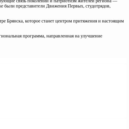
зирующие связь поколений и патриотизм жителей региона —
же были представители Движения Первых, студотрядов,
ре Брянска, которое станет центром притяжения и настоящим
гиональная программа, направленная на улучшение