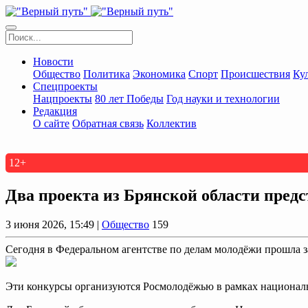
Новости
Общество
Политика
Экономика
Спорт
Происшествия
Ку
Спецпроекты
Нацпроекты
80 лет Победы
Год науки и технологии
Редакция
О сайте
Обратная связь
Коллектив
12+
Два проекта из Брянской области пред
3 июня 2026, 15:49 |
Общество
159
Сегодня в Федеральном агентстве по делам молодёжи прошла з
Эти конкурсы организуются Росмолодёжью в рамках националь