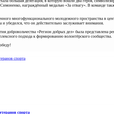
ехала большая делегация, в которую вошли два героя, символи
 Симоненко, награждённый медалью «За отвагу». В команде так
енного многофункционального молодежного пространства в цент
а и убедился, что он действительно заслуживает внимания.
ия добровольчества «Регион добрых дел» была представлена ре
плексного подхода к формированию волонтёрского сообщества.
обеду!
етеранов спорта