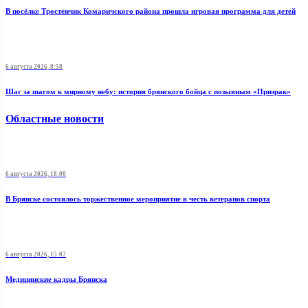
В посёлке Тростенчик Комаричского района прошла игровая программа для детей
6 августа 2026, 8:58
Шаг за шагом к мирному небу: история брянского бойца с позывным «Призрак»
Областные новости
6 августа 2026, 18:00
В Брянске состоялось торжественное мероприятие в честь ветеранов спорта
6 августа 2026, 15:07
Медицинские кадры Брянска