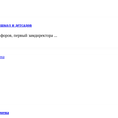
 школ и детсадов
оров, первый замдиректора ...
смена