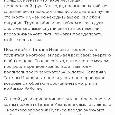
пришлось узнать, что такое настоящий
деревенский труд. Эти годы, полные лишений, не
сломили ее, а наоборот, закалили характер, научив
стойкости и умению находить выход из любой
ситуации. Трудолюбие и несгибаемая сила духа
стали ее верными спутниками на протяжении
всего жизненного пути, помогая преодолевать
любые испытания.
После войны Татьяна Ивановна продолжила
трудиться в колхозе, вкладывая всю свою энергию
в общее дело. Создав семью, они вместе с мужем
построила крепкое хозяйство, а главное –
воспитали троих замечательных детей. Сегодня у
Татьяны Ивановны двое внуков, двое правнуков,
которые с любовью и обожанием смотрят на
любимую бабушку.
От всей души присоединяемся к поздравлениям и
хотим пожелать Татьяне Ивановне самого главного
– крепкого здоровья! Пусть ее всегда окружают