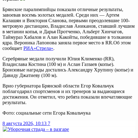
Брянские паралимпийцы показали отличные результаты,
завоевав восемь золотых медалей. Среди них — Артем
Калашян и Виктория Сланова, первыми преодолевшие 100-
метровую дистанцию, Владислав Аниканов, ставший лучшим
в метании копья, и Дарья Протченко, Альберт Хинчагов,
Таймураз Хабалов и Алан Какойты, победившие в толкании
ядра. Вероника Лапонова заняла первое место в RR.Об этом
сообщает
РИА»Стрела»
.
Серебряные медали получили Юлия Клименко (RR),
Владислава Костина (100 м) и Аслан Газзаев (копье).
Бронзовые награды достались Александру Хрупину (копье) и
Давиду Джатиеву (100 м).
Врио губернатора Брянской области Егор Ковальчук
поблагодарил спортсменов и их тренеров за выдающиеся
достижения. Он отметил, что ребята показали впечатляющие
результаты.
Фото: социальные сети Егора Ковальчука
8 августа 2026, 10:13
7