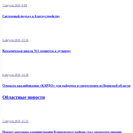
7 августа 2026, 9:00
Системный подход к благоустройству
6 августа 2026, 13:56
Комаричская школа №1 меняется к лучшему
6 августа 2026, 13:48
Открыта квалификация «КАРДО» для райдеров и спортсменов из Брянской области
Областные новости
7 августа 2026, 15:32
Проект замглавы администрации Климовского района стал лауреатом премии