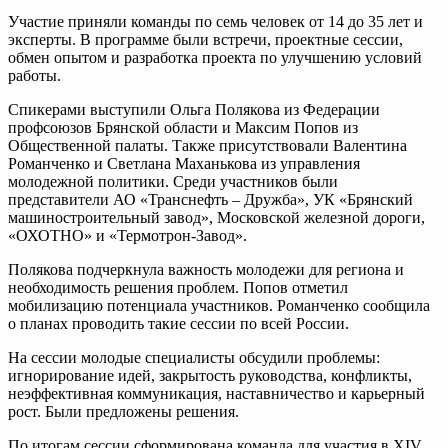
Участие приняли команды по семь человек от 14 до 35 лет и
эксперты. В программе были встречи, проектные сессии,
обмен опытом и разработка проекта по улучшению условий
работы.
Спикерами выступили Ольга Полякова из Федерации
профсоюзов Брянской области и Максим Попов из
Общественной палаты. Также присутствовали Валентина
Романченко и Светлана Маханькова из управления
молодежной политики. Среди участников были
представители АО «Транснефть – Дружба», УК «Брянский
машиностроительный завод», Московской железной дороги,
«ОХОТНО» и «Термотрон-Завод».
Полякова подчеркнула важность молодежи для региона и
необходимость решения проблем. Попов отметил
мобилизацию потенциала участников. Романченко сообщила
о планах проводить такие сессии по всей России.
На сессии молодые специалисты обсудили проблемы:
игнорирование идей, закрытость руководства, конфликты,
неэффективная коммуникация, наставничество и карьерный
рост. Были предложены решения.
По итогам сессии сформирована команда для участия в XIV