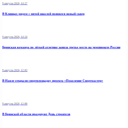
9 августа 2026, 14:27
В Клинцах рядом с пятой школой появился новый сквер
9 августа 2026, 14:24
Брянская команда по лёгкой атлетике заняла третье место на чемпионате России
9 августа 2026, 12:03
В Навле открыли спортплощадку проекта «Поколение Спортмастер»
9 августа 2026, 12:00
В Брянской области празднуют День строителя