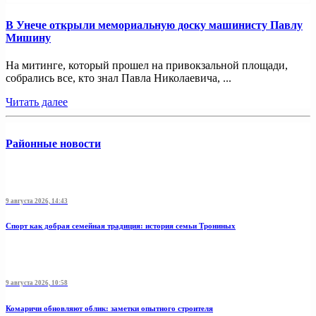
В Унече открыли мемориальную доску машинисту Павлу
Мишину
На митинге, который прошел на привокзальной площади,
собрались все, кто знал Павла Николаевича, ...
Читать далее
Районные новости
9 августа 2026, 14:43
Спорт как добрая семейная традиция: история семьи Трониных
9 августа 2026, 10:58
Комаричи обновляют облик: заметки опытного строителя