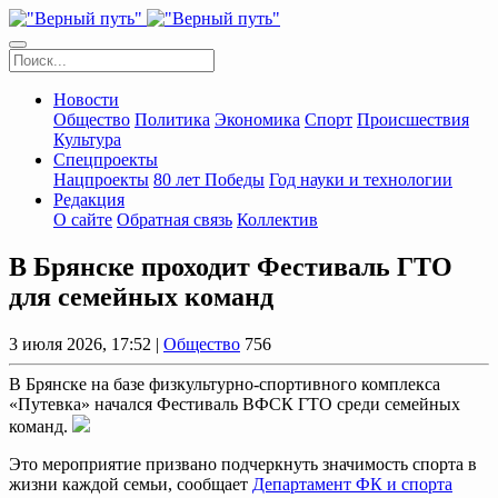
Новости
Общество
Политика
Экономика
Спорт
Происшествия
Культура
Спецпроекты
Нацпроекты
80 лет Победы
Год науки и технологии
Редакция
О сайте
Обратная связь
Коллектив
В Брянске проходит Фестиваль ГТО
для семейных команд
3 июля 2026, 17:52 |
Общество
756
В Брянске на базе физкультурно-спортивного комплекса
«Путевка» начался Фестиваль ВФСК ГТО среди семейных
команд.
Это мероприятие призвано подчеркнуть значимость спорта в
жизни каждой семьи, сообщает
Департамент ФК и спорта