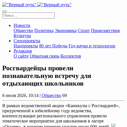
Новости
Общество
Политика
Экономика
Спорт
Происшествия
Культура
Спецпроекты
Нацпроекты
80 лет Победы
Год науки и технологии
Редакция
О сайте
Обратная связь
Коллектив
Росгвардейцы провели
познавательную встречу для
отдыхающих школьников
6 июля 2026, 10:14 |
Общество
69
В рамках ведомственной акции «Каникулы с Росгвардией»,
приуроченной к юбилейному году ведомства,
военнослужащие регионального управления провели
тематическое мероприятие для школьников в лагере
«Огонек», в котором приняли участие около 600 детей.