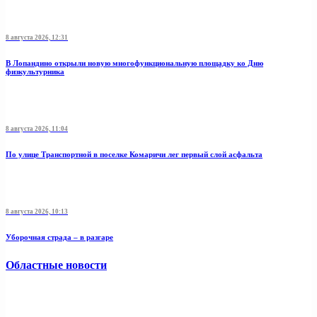
8 августа 2026, 12:31
В Лопандино открыли новую многофункциональную площадку ко Дню
физкультурника
8 августа 2026, 11:04
По улице Транспортной в поселке Комаричи лег первый слой асфальта
8 августа 2026, 10:13
Уборочная страда – в разгаре
Областные новости