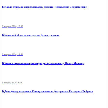
В Навле открыли спортплощадку проекта «Поколение Спортмастер»
9 августа 2026, 12:00
В Брянской области празднуют День строителя
9 августа 2026, 11:56
В Унече открыли мемориальную доску машинисту Павлу Мишину
9 августа 2026, 9:50
В День физкультурника Клинцы посетила фигуристка Екатерина Боброва