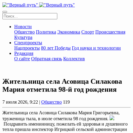
Новости
Общество
Политика
Экономика
Спорт
Происшествия
Культура
Спецпроекты
Нацпроекты
80 лет Победы
Год науки и технологии
Редакция
О сайте
Обратная связь
Коллектив
Жительница села Асовица Силакова
Мария отметила 98-й год рождения
7 июля 2026, 9:22 |
Общество
119
Жительница села Асовица Силакова Мария Григорьевна,
труженица тыла, в июле отметила 98 год рождения.
Поздравить именинницу, пожелать ей здоровья и душевного
тепла пришла инспектор Игрицкой сельской администрации