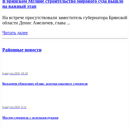
В брянском Мглине строительство мирового суда вышло
на важный этап
На встрече присутствовали заместитель губернатора Брянской
области Денис Амеличев, глава ...
Читать далее
Районные новости
9 августа 2026, 10:58
Комаричи обновляют облик: заметки опытного строителя
9 августа 2026, 9:12
Мастер-строитель с золотыми руками