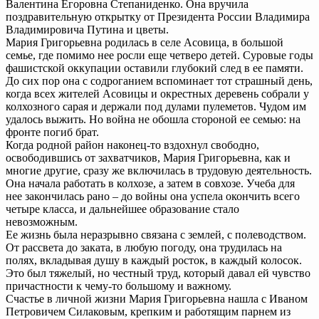
Валентина Егоровна Степаниденко. Она вручила
поздравительную открытку от Президента России Владимира
Владимировича Путина и цветы.
Мария Григорьевна родилась в селе Асовица, в большой
семье, где помимо нее росли еще четверо детей. Суровые годы
фашистской оккупации оставили глубокий след в ее памяти.
До сих пор она с содроганием вспоминает тот страшный день,
когда всех жителей Асовицы и окрестных деревень собрали у
колхозного сарая и держали под дулами пулеметов. Чудом им
удалось выжить. Но война не обошла стороной ее семью: на
фронте погиб брат.
Когда родной район наконец-то вздохнул свободно,
освободившись от захватчиков, Мария Григорьевна, как и
многие другие, сразу же включилась в трудовую деятельность.
Она начала работать в колхозе, а затем в совхозе. Учеба для
нее закончилась рано – до войны она успела окончить всего
четыре класса, и дальнейшее образование стало
невозможным.
Ее жизнь была неразрывно связана с землей, с полеводством.
От рассвета до заката, в любую погоду, она трудилась на
полях, вкладывая душу в каждый росток, в каждый колосок.
Это был тяжелый, но честный труд, который давал ей чувство
причастности к чему-то большому и важному.
Счастье в личной жизни Мария Григорьевна нашла с Иваном
Петровичем Силаковым, крепким и работящим парнем из