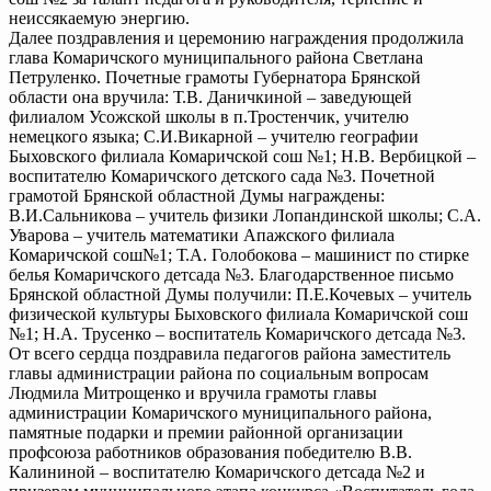
неиссякаемую энергию.
Далее поздравления и церемонию награждения продолжила
глава Комаричского муниципального района Светлана
Петруленко. Почетные грамоты Губернатора Брянской
области она вручила: Т.В. Даничкиной – заведующей
филиалом Усожской школы в п.Тростенчик, учителю
немецкого языка; С.И.Викарной – учителю географии
Быховского филиала Комаричской сош №1; Н.В. Вербицкой –
воспитателю Комаричского детского сада №3. Почетной
грамотой Брянской областной Думы награждены:
В.И.Сальникова – учитель физики Лопандинской школы; С.А.
Уварова – учитель математики Апажского филиала
Комаричской сош№1; Т.А. Голобокова – машинист по стирке
белья Комаричского детсада №3. Благодарственное письмо
Брянской областной Думы получили: П.Е.Кочевых – учитель
физической культуры Быховского филиала Комаричской сош
№1; Н.А. Трусенко – воспитатель Комаричского детсада №3.
От всего сердца поздравила педагогов района заместитель
главы администрации района по социальным вопросам
Людмила Митрощенко и вручила грамоты главы
администрации Комаричского муниципального района,
памятные подарки и премии районной организации
профсоюза работников образования победителю В.В.
Калининой – воспитателю Комаричского детсада №2 и