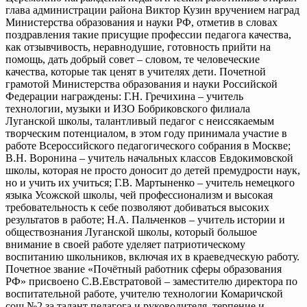
глава администрации района Виктор Кузин вручением наград
Министерства образования и науки РФ, отметив в словах
поздравления такие присущие профессии педагога качества,
как отзывчивость, неравнодушие, готовность прийти на
помощь, дать добрый совет – словом, те человеческие
качества, которые так ценят в учителях дети. Почетной
грамотой Министерства образования и науки Российской
Федерации награждены: Г.Н. Гречихина – учитель
технологии, музыки и ИЗО Бобриковского филиала
Луганской школы, талантливый педагог с неиссякаемым
творческим потенциалом, в этом году принимала участие в
работе Всероссийского педагогического собрания в Москве;
В.Н. Воронина – учитель начальных классов Евдокимовской
школы, которая не просто доносит до детей премудрости наук,
но и учить их учиться; Г.В. Мартыненко – учитель немецкого
языка Усожской школы, чей профессионализм и высокая
требовательность к себе позволяют добиваться высоких
результатов в работе; Н.А. Пальченков – учитель истории и
обществознания Луганской школы, который большое
внимание в своей работе уделяет патриотическому
воспитанию школьников, включая их в краеведческую работу.
Почетное звание «Почётный работник сферы образования
РФ» присвоено С.В.Евстратовой – заместителю директора по
воспитательной работе, учителю технологии Комаричской
сош №2 за талант педагога и руководителя, терпение и