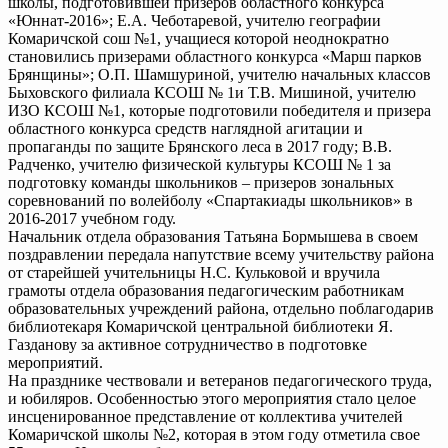
школы, подготовившей призеров областного конкурса
«Юннат-2016»; Е.А. Чеботаревой, учителю географии
Комаричской сош №1, учащиеся которой неоднократно
становились призерами областного конкурса «Марш парков
Брянщины»; О.П. Шамшуриной, учителю начальных классов
Быховского филиала КСОШ № 1и Т.В. Мишиной, учителю
ИЗО КСОШ №1, которые подготовили победителя и призера
областного конкурса средств наглядной агитации и
пропаганды по защите Брянского леса в 2017 году; В.В.
Радченко, учителю физической культуры КСОШ № 1 за
подготовку команды школьников – призеров зональных
соревнований по волейболу «Спартакиады школьников» в
2016-2017 учебном году.
Начальник отдела образования Татьяна Бормышева в своем
поздравлении передала напутствие всему учительству района
от старейшей учительницы Н.С. Кульковой и вручила
грамоты отдела образования педагогическим работникам
образовательных учреждений района, отдельно поблагодарив
библиотекаря Комаричской центральной библиотеки Я.
Газданову за активное сотрудничество в подготовке
мероприятий.
На празднике чествовали и ветеранов педагогического труда,
и юбиляров. Особенностью этого мероприятия стало целое
инсценированное представление от коллектива учителей
Комаричской школы №2, которая в этом году отметила свое