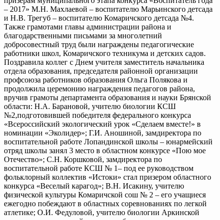
призерам муниципального этапа конкурса «Воспитатель года
– 2017» М.Н. Махлаевой – воспитателю Марьинского детсада
и Н.В. Трегуб – воспитателю Комаричского детсада №4.
Также грамотами главы администрации района и
благодарственными письмами за многолетний
добросовестный труд были награждены педагогические
работники школ, Комаричского техникума и детских садов.
Поздравила коллег с Днем учителя заместитель начальника
отдела образования, председателя районной организации
профсоюза работников образования Ольга Полякова и
продолжила церемонию награждения педагогов района,
вручив грамоты департамента образования и науки Брянской
области: Н.А. Барановой, учителю биологии КСШ
№2,подготовившей победителя федерального конкурса
«Всероссийский экологический урок «Сделаем вместе!» в
номинации «Эколидер»; Г.И. Аношиной, замдиректора по
воспитательной работе Лопандинской школы – юнармейский
отряд школы занял 3 место в областном конкурсе «Пою мое
Отечество»; С.Н. Коршковой, замдиректора по
воспитательной работе КСШ № 1– под ее руководством
фольклорный коллектив «Истоки» стал призером областного
конкурса «Веселый карагод»; В.Н. Исакину, учителю
физической культуры Комаричской сош № 2 – его учащиеся
ежегодно побеждают в областных соревнованиях по легкой
атлетике; О.И. Федуловой, учителю биологии Аркинской