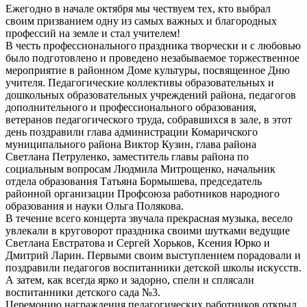
Ежегодно в начале октября мы чествуем тех, кто выбрал
своим призванием одну из самых важных и благородных
профессий на земле и стал учителем!
В честь профессионального праздника творчески и с любовью
было подготовлено и проведено незабываемое торжественное
мероприятие в районном Доме культуры, посвященное Дню
учителя.
Педагогические коллективы образовательных и
дошкольных образовательных учреждений района, педагогов
дополнительного и профессионального образования,
ветеранов педагогического труда, собравшихся в зале, в этот
день поздравили глава администрации Комаричского
муниципального района Виктор Кузин, глава района
Светлана Петруленко, заместитель главы района по
социальным вопросам Людмила Митрощенко, начальник
отдела образования Татьяна Бормышева, председатель
районной организации Профсоюза работников народного
образования и науки Ольга Полякова.
В течение всего концерта звучала прекрасная музыка, весело
увлекали в круговорот праздника своими шутками ведущие
Светлана Евстратова и Сергей Хорьков, Ксения Юрко и
Дмитрий Ларин. Первыми своим выступлением порадовали и
поздравили педагогов воспитанники детской школы искусств.
А затем, как всегда ярко и задорно, спели и сплясали
воспитанники детского сада №3.
Церемонию награждения педагогических работников открыл