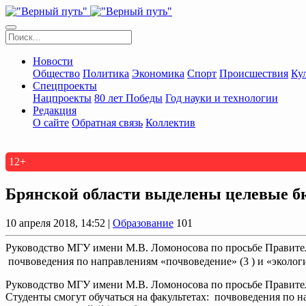
Новости
Общество
Политика
Экономика
Спорт
Происшествия
Ку
Спецпроекты
Нацпроекты
80 лет Победы
Год науки и технологии
Редакция
О сайте
Обратная связь
Коллектив
12+
Брянской области выделены целевые б
10 апреля 2018, 14:52 |
Образование
101
Руководство МГУ имени М.В. Ломоносова по просьбе Правитель
почвоведения по направлениям «почвоведение» (3 ) и «экология
Руководство МГУ имени М.В. Ломоносова по просьбе Правител
Студенты смогут обучаться на факультетах: почвоведения по на