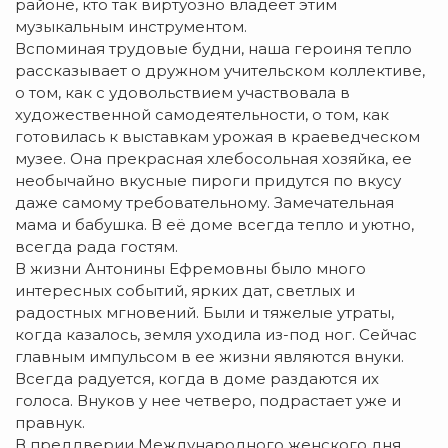
районе, кто так виртуозно владеет этим
музыкальным инструментом.
Вспоминая трудовые будни, наша героиня тепло
рассказывает о дружном учительском коллективе,
о том, как с удовольствием участвовала в
художественной самодеятельности, о том, как
готовилась к выставкам урожая в краеведческом
музее. Она прекрасная хлебосольная хозяйка, ее
необычайно вкусные пироги придутся по вкусу
даже самому требовательному. Замечательная
мама и бабушка. В её доме всегда тепло и уютно,
всегда рада гостям.
В жизни Антонины Ефремовны было много
интересных событий, ярких дат, светлых и
радостных мгновений. Были и тяжелые утраты,
когда казалось, земля уходила из-под ног. Сейчас
главным импульсом в ее жизни являются внуки.
Всегда радуется, когда в доме раздаются их
голоса. Внуков у нее четверо, подрастает уже и
правнук.
В преддверии Международного женского дня